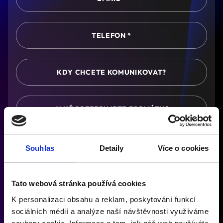
SOUHLASÍM SE
ZÁSADAMI ZPRACOVÁNÍ
Souhlas
Detaily
Více o cookies
OSOBNÍCH ÚDAJŮ
A SE ZASÍLÁNÍM
OBCHODNÍCH SDĚLENÍ A NEWSLETTERŮ.
Tato webová stránka používá cookies
KONTAKTUJTE MĚ S NABÍDKOU
K personalizaci obsahu a reklam, poskytování funkcí
sociálních médií a analýze naší návštěvnosti využíváme
TENTO WEB JE CHRÁNĚN TECHNOLOGIÍ RECAPTCHA A PLATÍ
ZÁSADY