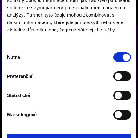
soubory cookie. Informace o tom, jak náš web používáte,
OCHRANY OSOBNÍCH ÚDAJŮ
A
SMLUVNÍ PODMÍNKY
SPOLEČNOSTI
GOOGLE.
sdílíme se svými partnery pro sociální média, inzerci a
analýzy. Partneři tyto údaje mohou zkombinovat s
dalšími informacemi, které jste jim poskytli nebo které
získali v důsledku toho, že používáte jejich služby.
VÁŠ KONTAKT
PRO PLAYON
Výběr
Nutné
souhlasu
JAN DRLÍK
+420 721 378 206
Preferenční
JAN.DRLIK@BIGMEDIA.CZ
Statistické
BIGMEDIA, SPOL. S R. O.
NA STRŽI 2097/63
Marketingové
140 00 PRAHA 4
INFO@PLAYON.CZ